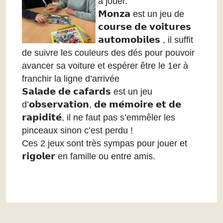
à jouer.
𝗠𝗼𝗻𝘇𝗮 est un jeu de
𝗰𝗼𝘂𝗿𝘀𝗲 𝗱𝗲 𝘃𝗼𝗶𝘁𝘂𝗿𝗲𝘀
𝗮𝘂𝘁𝗼𝗺𝗼𝗯𝗶𝗹𝗲𝘀 , il suffit
de suivre les couleurs des dés pour pouvoir
avancer sa voiture et espérer être le 1er à
franchir la ligne d’arrivée
𝗦𝗮𝗹𝗮𝗱𝗲 𝗱𝗲 𝗰𝗮𝗳𝗮𝗿𝗱𝘀 est un jeu
d’𝗼𝗯𝘀𝗲𝗿𝘃𝗮𝘁𝗶𝗼𝗻, 𝗱𝗲 𝗺𝗲́𝗺𝗼𝗶𝗿𝗲 𝗲𝘁 𝗱𝗲
𝗿𝗮𝗽𝗶𝗱𝗶𝘁𝗲́, il ne faut pas s’emmêler les
pinceaux sinon c’est perdu !
Ces 2 jeux sont très sympas pour jouer et
𝗿𝗶𝗴𝗼𝗹𝗲𝗿 en famille ou entre amis.