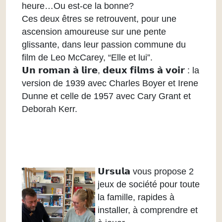
heure…Ou est-ce la bonne?
Ces deux êtres se retrouvent, pour une
ascension amoureuse sur une pente
glissante, dans leur passion commune du
film de Leo McCarey, “Elle et lui”.
𝗨𝗻 𝗿𝗼𝗺𝗮𝗻 𝗮̀ 𝗹𝗶𝗿𝗲, 𝗱𝗲𝘂𝘅 𝗳𝗶𝗹𝗺𝘀 𝗮̀ 𝘃𝗼𝗶𝗿 : la
version de 1939 avec Charles Boyer et Irene
Dunne et celle de 1957 avec Cary Grant et
Deborah Kerr.
𝗨𝗿𝘀𝘂𝗹𝗮 vous propose 2
jeux de société pour toute
la famille, rapides à
installer, à comprendre et