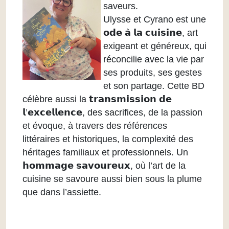
saveurs.
Ulysse et Cyrano est une
𝗼𝗱𝗲 𝗮̀ 𝗹𝗮 𝗰𝘂𝗶𝘀𝗶𝗻𝗲, art
exigeant et généreux, qui
réconcilie avec la vie par
ses produits, ses gestes
et son partage. Cette BD
célèbre aussi la 𝘁𝗿𝗮𝗻𝘀𝗺𝗶𝘀𝘀𝗶𝗼𝗻 𝗱𝗲
𝗹’𝗲𝘅𝗰𝗲𝗹𝗹𝗲𝗻𝗰𝗲, des sacrifices, de la passion
et évoque, à travers des références
littéraires et historiques, la complexité des
héritages familiaux et professionnels. Un
𝗵𝗼𝗺𝗺𝗮𝗴𝗲 𝘀𝗮𝘃𝗼𝘂𝗿𝗲𝘂𝘅, où l’art de la
cuisine se savoure aussi bien sous la plume
que dans l’assiette.