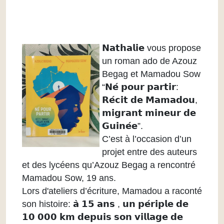
𝗡𝗮𝘁𝗵𝗮𝗹𝗶
𝗲 vous propose
un roman ado de Azouz
Begag et Mamadou Sow
“𝗡𝗲́ 𝗽𝗼𝘂𝗿 𝗽𝗮𝗿𝘁𝗶𝗿:
𝗥𝗲́𝗰𝗶𝘁 𝗱𝗲 𝗠𝗮𝗺𝗮𝗱𝗼𝘂,
𝗺𝗶𝗴𝗿𝗮𝗻𝘁 𝗺𝗶𝗻𝗲𝘂𝗿 𝗱𝗲
𝗚𝘂𝗶𝗻𝗲́𝗲”.
C’est à l’occasion d’un
projet entre des auteurs
et des lycéens qu’Azouz Begag a rencontré
Mamadou Sow, 19 ans.
Lors d'ateliers d’écriture, Mamadou a raconté
son histoire: 𝗮̀ 𝟭𝟱 𝗮𝗻𝘀 , 𝘂𝗻 𝗽𝗲́𝗿𝗶𝗽𝗹𝗲 𝗱𝗲
𝟭𝟬 𝟬𝟬𝟬 𝗸𝗺 𝗱𝗲𝗽𝘂𝗶𝘀 𝘀𝗼𝗻 𝘃𝗶𝗹𝗹𝗮𝗴𝗲 𝗱𝗲