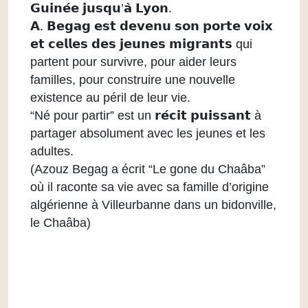
𝗚𝘂𝗶𝗻𝗲́𝗲 𝗷𝘂𝘀𝗾𝘂’𝗮̀ 𝗟𝘆𝗼𝗻.
𝗔. 𝗕𝗲𝗴𝗮𝗴 𝗲𝘀𝘁 𝗱𝗲𝘃𝗲𝗻𝘂 𝘀𝗼𝗻 𝗽𝗼𝗿𝘁𝗲 𝘃𝗼𝗶𝘅
𝗲𝘁 𝗰𝗲𝗹𝗹𝗲𝘀 𝗱𝗲𝘀 𝗷𝗲𝘂𝗻𝗲𝘀 𝗺𝗶𝗴𝗿𝗮𝗻𝘁𝘀 qui
partent pour survivre, pour aider leurs
familles, pour construire une nouvelle
existence au péril de leur vie.
“Né pour partir” est un 𝗿𝗲́𝗰𝗶𝘁 𝗽𝘂𝗶𝘀𝘀𝗮𝗻𝘁 à
partager absolument avec les jeunes et les
adultes.
(Azouz Begag a écrit “Le gone du Chaâba”
où il raconte sa vie avec sa famille d’origine
algérienne à Villeurbanne dans un bidonville,
le Chaâba)