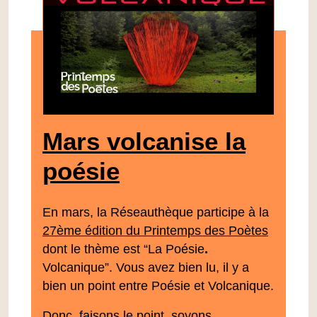
Mars volcanise la
poésie
En mars, la Réseauthèque participe à la
27ème édition du Printemps des Poètes
dont le thème est “La Poésie
.
Volcanique”. Vous avez bien lu, il y a
bien un point entre Poésie et Volcanique.
Donc, faisons le point, soyons