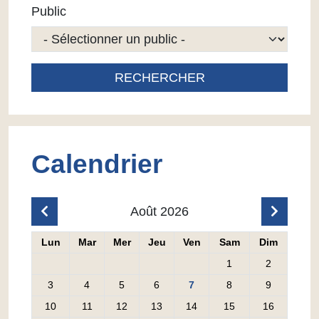
Public
RECHERCHER
Calendrier
Août 2026
CLIQUER POUR AFFICHER LE MOIS PRÉCÉ
CLIQU
Lun
Mar
Mer
Jeu
Ven
Sam
Dim
Lundi
Mardi
Mercredi
Jeudi
Vendredi
Samedi
Dimanc
1
2
3
4
5
6
7
8
9
10
11
12
13
14
15
16