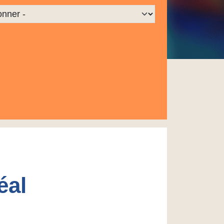
r une localisation à afficher
éal